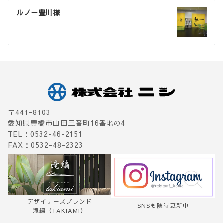
稿
ルノー豊川様
ナ
ビ
ゲ
ー
シ
ョ
〒441-8103
愛知県豊橋市山田三番町16番地の4
ン
TEL：0532-46-2151
FAX：0532-48-2323
デザイナーズブランド
SNSも随時更新中
滝編（TAKIAMI）