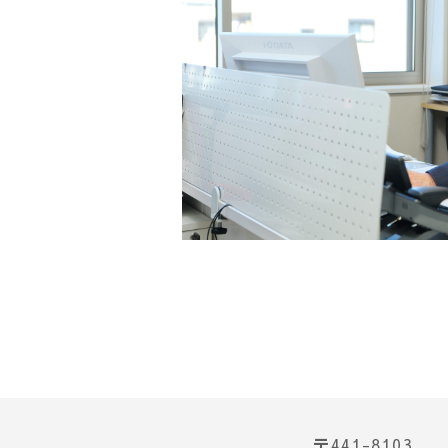
〒441-8103