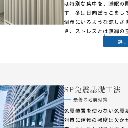
は特別な集中を、睡眠の
す。冬は日向ぼっこをし
洞窟にいるような涼しさ
き、ストレスとは無縁の
詳し
SP免震基礎工法
最善の地震対策
免震装置を使わない免震
対策に建物の強度は欠か