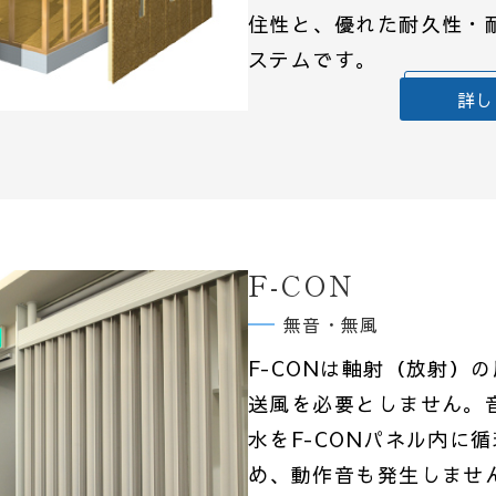
住性と、優れた耐久性・
ステムです。
詳し
F-CON
無音・無風
F-CONは軸射（放射）
送風を必要としません。
水をF-CONパネル内に
め、動作音も発生しませ