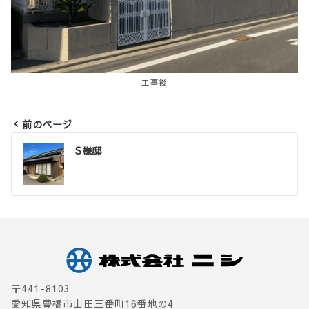
工事後
前のページ
投
S様邸
稿
ナ
ビ
ゲ
ー
シ
〒441-8103
ョ
愛知県豊橋市山田三番町16番地の4