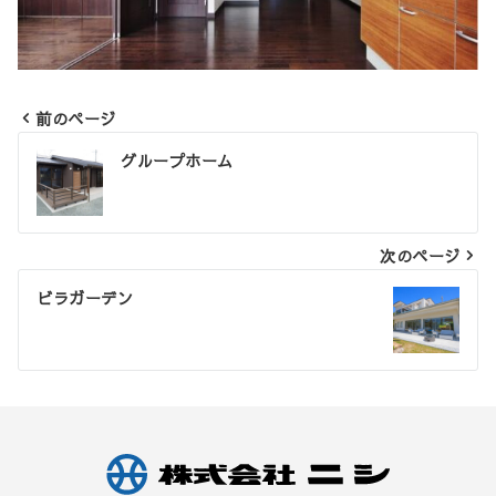
前のページ
投
グループホーム
稿
ナ
ビ
次のページ
ゲ
ビラガーデン
ー
シ
ョ
ン